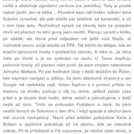
nelítá a obsluhuje výpočetní centrum (na jedničku). Tady je prostě
radost jezdit. Jen ta dálka… Původně jsem měl trošku nutkání letos
Sokolov vynechat, ale pak stačilo pár telefonů od kamarádů, a už
v tom zase jedu. Rozhodnuti vyrazit na závody bylo na poslední
chvíli ani přezout na letní gumy jsem nestihl. Plánuju vyrazit v klídku
po obědě, ale těsně před odjezdem mě ještě volá Sopťa, ať
rozhodně vezmu svoje letadla na EPA. Tak běžím do sklepa, kde se
snažím zprovoznit trosky z posledních závodu. A mám to. Je něco
málo po čtvrté a já se vydávám na cestu. U Tesca doplňuju
pohonné hmoty, při placení mám pocit, že jsem omylem natankoval
Johnyho Wolkera. Po par hodinách jízdy v dešti dojíždím do Říčan,
kde zapínám navigaci a zjišťuju, že jsem absolutně ztracený a ani
Google mě nedokáže najit. Volám Sopťovi a s pomocí přítele na
telefonu za chvilku parkuju u něj na dvoře. Jelikož začalo zase
pršet a je docela dost hodin, dáme večeři a pokračujeme v další
cestě až ráno. Tímto se omlouvám Poštákovi a Janě, že jsem
nestihl dorazit do Sokolova o den dřív, i když spacák a alkohol jsem
měl vzorně nachystaný. Těsně před letištěm potkáváme Karla s
Bolkem a společně pokračuje až na plochu, kde se radostně
vítáme. Při té příležitosti si Fík vzpomene, že nechal rádio doma, a