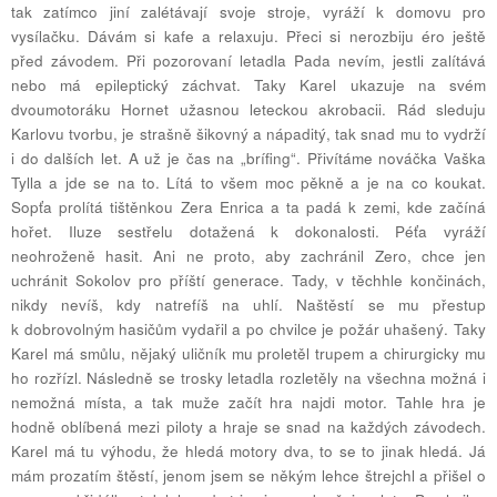
tak zatímco jiní zalétávají svoje stroje, vyráží k domovu pro
vysílačku. Dávám si kafe a relaxuju. Přeci si nerozbiju éro ještě
před závodem. Při pozorovaní letadla Pada nevím, jestli zalítává
nebo má epileptický záchvat. Taky Karel ukazuje na svém
dvoumotoráku Hornet užasnou leteckou akrobacii. Rád sleduju
Karlovu tvorbu, je strašně šikovný a nápaditý, tak snad mu to vydrží
i do dalších let. A už je čas na „brífing“. Přivítáme nováčka Vaška
Tylla a jde se na to. Lítá to všem moc pěkně a je na co koukat.
Sopťa prolítá tištěnkou Zera Enrica a ta padá k zemi, kde začíná
hořet. Iluze sestřelu dotažená k dokonalosti. Péťa vyráží
neohroženě hasit. Ani ne proto, aby zachránil Zero, chce jen
uchránit Sokolov pro příští generace. Tady, v těchhle končinách,
nikdy nevíš, kdy natrefíš na uhlí. Naštěstí se mu přestup
k dobrovolným hasičům vydařil a po chvilce je požár uhašený. Taky
Karel má smůlu, nějaký uličník mu proletěl trupem a chirurgicky mu
ho rozřízl. Následně se trosky letadla rozletěly na všechna možná i
nemožná místa, a tak muže začít hra najdi motor. Tahle hra je
hodně oblíbená mezi piloty a hraje se snad na každých závodech.
Karel má tu výhodu, že hledá motory dva, to se to jinak hledá. Já
mám prozatím štěstí, jenom jsem se někým lehce štrejchl a přišel o