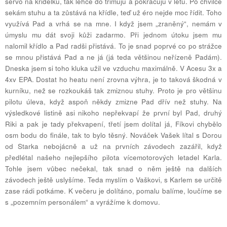
servo na křidélku, tak lehce do trimuju a pokračuju v letu. Po chvilce
sekám stuhu a ta zůstává na křídle, teď už éro nejde moc řídit. Toho
využívá Pad a vrhá se na mne. I když jsem „zraněný“, nemám v
úmyslu mu dát svoji kůži zadarmo. Při jednom útoku jsem mu
nalomil křídlo a Pad radši přistává. To je snad poprvé co po strážce
se mnou přistává Pad a ne já (já teda většinou neřízeně Padám).
Dneska jsem si toho kluka užil ve vzduchu maximálně. V Acesu 3x a
4xv EPA. Dostat ho heatu není zrovna výhra, je to taková škodná v
kurníku, než se rozkoukáš tak zmiznou stuhy. Proto je pro většinu
pilotu úleva, když aspoň někdy zmizne Pad dřív než stuhy. Na
výsledkové listině asi nikoho nepřekvapí že první byl Pad, druhý
Riki a pak je tady překvapení, třetí jsem dolítal já, Fíkovi chybělo
osm bodu do finále, tak to bylo těsný. Nováček Vašek lítal s Dorou
od Starka nebojácně a už na prvních závodech zazářil, když
předlétal našeho nejlepšího pilota vícemotorových letadel Karla.
Tohle jsem vůbec nečekal, tak snad o něm ještě na dalších
závodech ještě uslyšíme. Teda myslím o Vaškovi, s Karlem se určitě
zase rádi potkáme. K večeru je dolítáno, pomalu balíme, loučíme se
s „pozemním personálem“ a vyrážíme k domovu.